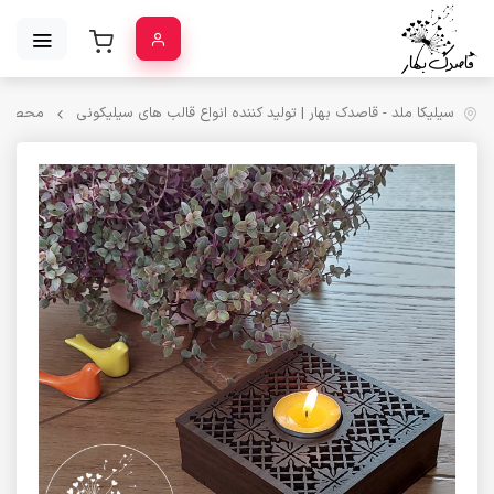
سیلیکا ملد - قاصدک بهار | تولید کننده انواع قالب‌ های سیلیکونی
محصولا