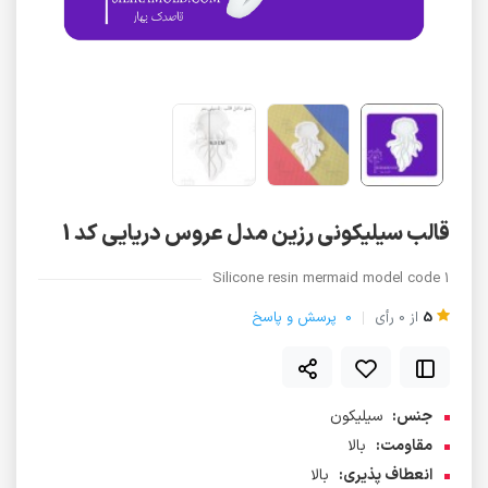
قالب سیلیکونی رزین مدل عروس دریایی کد 1
Silicone resin mermaid model code 1
5
از
0
رأی
0
پرسش و پاسخ
جنس:
سیلیکون
مقاومت:
بالا
انعطاف پذیری:
بالا