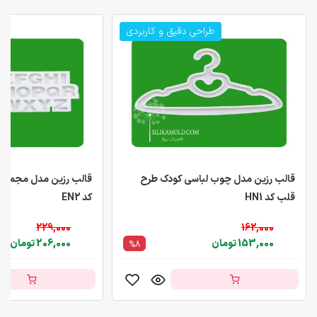
طراحی دقیق و کاربردی
قالب رزین مدل چوب لباسی کودک طرح
قالب رزین مدل مجموع
قلب کد HN1
کد EN2
229,000
162,000
153,000 تومان
206,000 تومان
%8